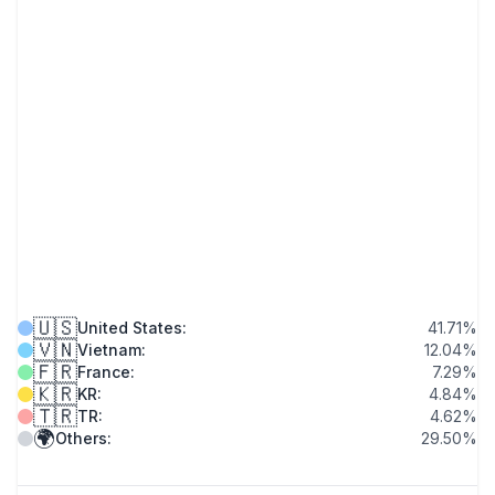
🇺🇸
United States
:
41.71
%
🇻🇳
Vietnam
:
12.04
%
🇫🇷
France
:
7.29
%
🇰🇷
KR
:
4.84
%
🇹🇷
TR
:
4.62
%
🌍
Others
:
29.50
%