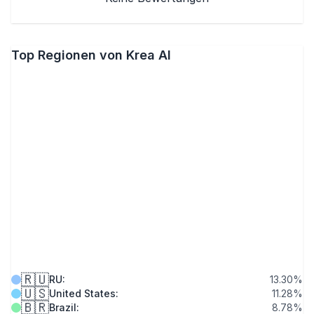
Top Regionen von Krea AI
🇷🇺
RU
:
13.30
%
🇺🇸
United States
:
11.28
%
🇧🇷
Brazil
:
8.78
%